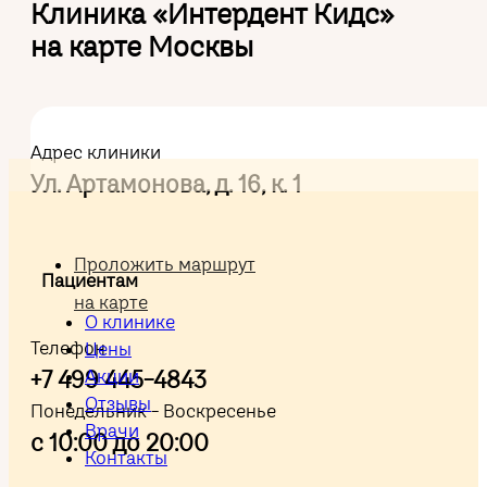
Клиника «Интердент Кидс»
на карте Москвы
Адрес клиники
Ул. Артамонова, д. 16, к. 1
Проложить маршрут
Пациентам
на карте
О клинике
Телефон
Цены
Акции
+7 499 445-4843
Отзывы
Понедельник - Воскресенье
Врачи
с 10:00 до 20:00
Контакты